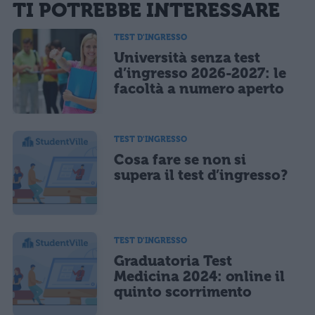
TI POTREBBE INTERESSARE
sarà pubblicata. Dichiari di avere preso visione e di accettare quanto previsto dalla
informativa privacy
. Pubblicando questo commento dai il consenso affinché un cookie
salvi i tuoi dati (nome, email) per il prossimo commento.
TEST D'INGRESSO
Università senza test
Ho letto e acconsento l'
informativa
sulla privacy
CONFERMA E PUBBLICA
d’ingresso 2026-2027: le
facoltà a numero aperto
Acconsento all'uso dei miei dati da parte di terzi per finalità di
marketing diretto con modalità automatizzate o tradizionali
TEST D'INGRESSO
Cosa fare se non si
supera il test d’ingresso?
TEST D'INGRESSO
Graduatoria Test
Medicina 2024: online il
quinto scorrimento