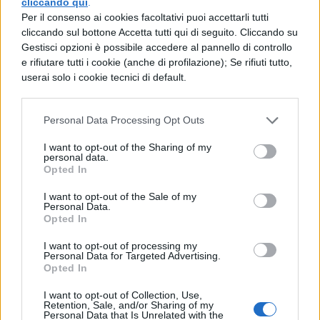
Ricorso individuale:
i motivi possono
cliccando qui
.
Per il consenso ai cookies facoltativi puoi accettarli tutti
essere gli stessi del ricorso collettivo, ma
cliccando sul bottone Accetta tutti qui di seguito. Cliccando su
ovviamente bisognerà dimostrare la
Gestisci opzioni è possibile accedere al pannello di controllo
e rifiutare tutti i cookie (anche di profilazione); Se rifiuti tutto,
lesione subita indivdualmente.
userai solo i cookie tecnici di default.
Per sapere quali sono le irregolarità da
Personal Data Processing Opt Outs
segnalare leggi:
Ricorso Test Medicina 2019:
I want to opt-out of the Sharing of my
le irregolarità da segnalare
personal data.
Opted In
Non perderti:
Ricorso Test Medicina 2019,
I want to opt-out of the Sale of my
scadenza e termini
Personal Data.
Opted In
TEST MEDICINA 2019: TUTTE
I want to opt-out of processing my
Personal Data for Targeted Advertising.
LE INFO
Opted In
I want to opt-out of Collection, Use,
Non perderti tutte le news sul test:
Retention, Sale, and/or Sharing of my
Personal Data that Is Unrelated with the