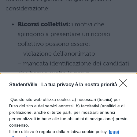
considerazione:
Ricorsi collettivi:
i motivi che
spingono a presentare un ricorso
collettivo possono essere:
– violazione dell’anonimato
– mancata identificazione dei candidati
che hanno svolto la prova
– violazione del principio di parità di
StudentVille -
La tua privacy è la nostra priorità
trattamento, di trasparenza, mancata
Questo sito web utilizza cookie: a) necessari (tecnici) per
attuazione delle misure di controllo
l'uso del sito e dei servizi annessi; b) facoltativi (analitici e di
durante la prova
profilazione, anche di terze parti, per mostrarti annunci
personalizzati in base alle tue abitudini di navigazione) previo
– domande del test errate
consenso.
Il loro utilizzo è regolato dalla relativa cookie policy,
leggi