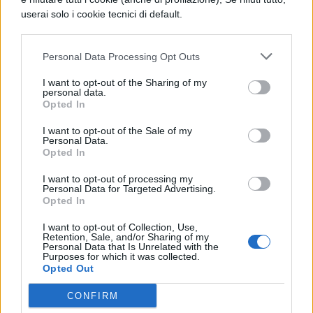
userai solo i cookie tecnici di default.
00:00 In tutti i falò non sono apparsi Cristina
e David: lui ha chiesto un falò immediato e
Personal Data Processing Opt Outs
alla fine i due sono tornati a casa insieme.
I want to opt-out of the Sharing of my
personal data.
23:30 Nicola si avvicina alla single
Opted In
Maddelana: solo ripicca?
I want to opt-out of the Sale of my
Personal Data.
23:00 Katia manda via il suo tentatore
Opted In
perché non le dà le giuste attenzioni: ora che
I want to opt-out of processing my
Personal Data for Targeted Advertising.
farà?
Opted In
22:30 Massimo distrugge mezzo villaggio
I want to opt-out of Collection, Use,
Retention, Sale, and/or Sharing of my
per i video di Ilaria e Javier: chi la fa l’aspetti!
Personal Data that Is Unrelated with the
Purposes for which it was collected.
Opted Out
22:10 Tocca a Massimo e Ilaria: entrambi
CONFIRM
sembrano farsi i dispetti a vicenda e lei non