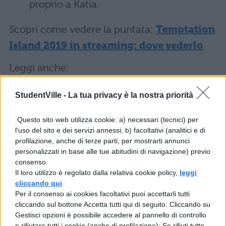
proprio a Katia.
Scopri come vedere la puntata:
Temptation
Island 2019 in streaming: dove vederlo
Leggi anche:
Concorrenti Temptation Island 2019:
StudentVille -
La tua privacy è la nostra priorità
lista nomi e cognomi
Questo sito web utilizza cookie: a) necessari (tecnici) per
l'uso del sito e dei servizi annessi; b) facoltativi (analitici e di
Tentatori Temptation Island 2019: lista
profilazione, anche di terze parti, per mostrarti annunci
corteggiatori
personalizzati in base alle tue abitudini di navigazione) previo
consenso.
Il loro utilizzo è regolato dalla relativa cookie policy,
leggi
Temptation Island: diretta
cliccando qui
.
quarta puntata
Per il consenso ai cookies facoltativi puoi accettarli tutti
cliccando sul bottone Accetta tutti qui di seguito. Cliccando su
Gestisci opzioni è possibile accedere al pannello di controllo
Ecco cos’è successo nella quarta puntata!
e rifiutare tutti i cookie (anche di profilazione); Se rifiuti tutto,