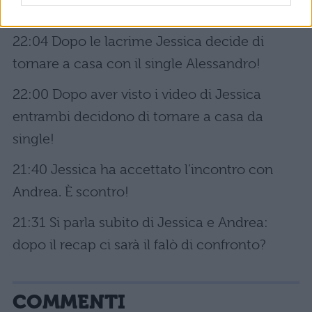
ce la fa più dei continui video del fidanzato.
22:04 Dopo le lacrime Jessica decide di
tornare a casa con il single Alessandro!
22:00 Dopo aver visto i video di Jessica
entrambi decidono di tornare a casa da
single!
21:40 Jessica ha accettato l’incontro con
Andrea. È scontro!
21:31 Si parla subito di Jessica e Andrea:
dopo il recap ci sarà il falò di confronto?
COMMENTI