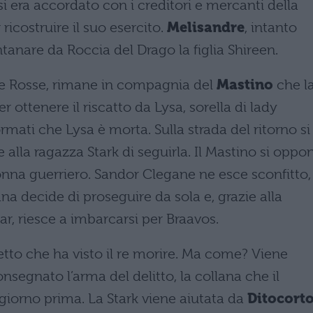
 si era accordato con i creditori e mercanti della
ricostruire il suo esercito.
Melisandre
, intanto
tanare da Roccia del Drago la figlia Shireen.
ze Rosse, rimane in compagnia del
Mastino
che l
ottenere il riscatto da Lysa, sorella di lady
mati che Lysa è morta. Sulla strada del ritorno si
e alla ragazza Stark di seguirla. Il Mastino si oppo
donna guerriero. Sandor Clegane ne esce sconfitto,
na decide di proseguire da sola e, grazie alla
, riesce a imbarcarsi per Braavos.
etto che ha visto il re morire. Ma come? Viene
segnato l’arma del delitto, la collana che il
giorno prima. La Stark viene aiutata da
Ditocort