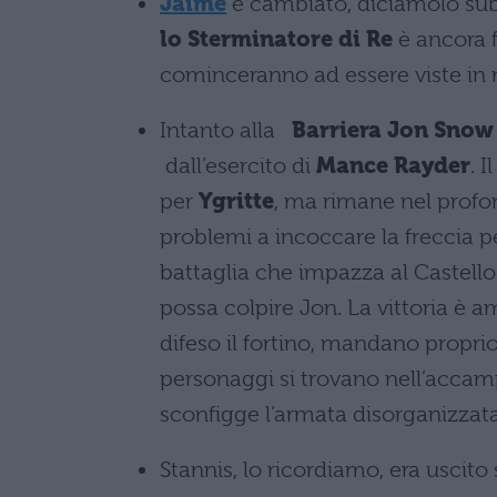
Jaime
è cambiato, diciamolo sub
lo Sterminatore di Re
è ancora 
cominceranno ad essere viste in
Intanto alla
Barriera Jon Snow
dall’esercito di
Mance Rayder
. 
per
Ygritte
, ma rimane nel profo
problemi a incoccare la freccia pe
battaglia che impazza al Castello
possa colpire Jon. La vittoria è am
difeso il fortino, mandano proprio
personaggi si trovano nell’accam
sconfigge l’armata disorganizzat
Stannis, lo ricordiamo, era uscit