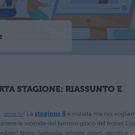
e
TA STAGIONE: RIASSUNTO E
a
serie tv
! La
stagione 8
è iniziata ma noi voglia
assumere le vicende del famoso gioco del trono! Co
ordate? Nomi, battaglie, intrighi, morti, vecchi e