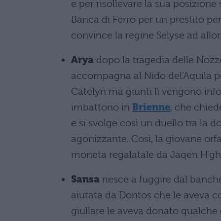
e per risollevare la sua posizione
Banca di Ferro per un prestito per 
convince la regine Selyse ad allon
Arya
dopo la tragedia delle Noz
accompagna al Nido del’Aquila per 
Catelyn ma giunti lì vengono infor
imbattono in
Brienne
, che chied
e si svolge così un duello tra la 
agonizzante. Così, la giovane orfa
moneta regalatale da Jaqen H’ghar
Sansa
riesce a fuggire dal banch
aiutata da Dontos che le aveva con
giullare le aveva donato qualche 