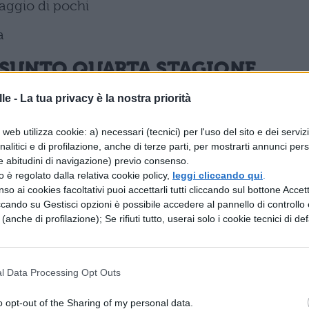
raggio di pochi
a
ASSUNTO QUARTA STAGIONE
le -
La tua privacy è la nostra priorità
lla stagione. Cosa è accaduto? Beh, in occidente
e… come andrà a finire?
web utilizza cookie: a) necessari (tecnici) per l'uso del sito e dei serviz
analitici e di profilazione, anche di terze parti, per mostrarti annunci pers
e abitudini di navigazione) previo consenso.
frey
è in procinto di spostare Margaery Tyrell, ma
zzo è regolato dalla relativa cookie policy,
leggi cliccando qui
.
rante il b
anchetto per il suo matrimonio vien
so ai cookies facoltativi puoi accettarli tutti cliccando sul bottone Accetta
ccando su Gestisci opzioni è possibile accedere al pannello di controllo e
amente mortal
e. Ma chi lo ha ucciso? Per sapern
e (anche di profilazione); Se rifiuti tutto, userai solo i cookie tecnici di def
ucciso Joffrey Baratheon
).
icordiamo la contestata e focosissima scena di ses
l Data Processing Opt Outs
o con il fratello Jaime, che forse le solleva un pò l
o opt-out of the Sharing of my personal data.
onsumata dall’odio per il fratello deforme
Tyrion
. S