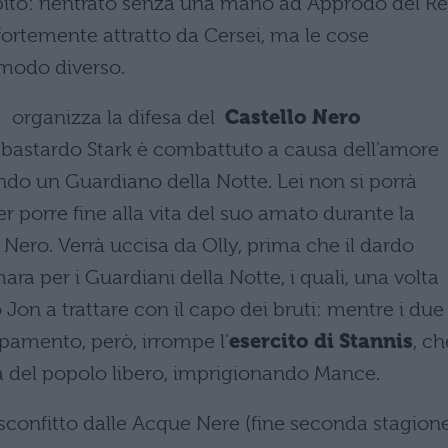
ito: rientrato senza una mano ad Approdo del Re
fortemente attratto da Cersei, ma le cose
 modo diverso.
organizza la difesa del
Castello Nero
Il bastardo Stark è combattuto a causa dell’amore
ndo un Guardiano della Notte. Lei non si porrà
r porre fine alla vita del suo amato durante la
 Nero. Verrà uccisa da Olly, prima che il dardo
ara per i Guardiani della Notte, i quali, una volta
 Jon a trattare con il capo dei bruti: mentre i due
pamento, però, irrompe l’
esercito di Stannis
, ch
a del popolo libero, imprigionando Mance.
o sconfitto dalle Acque Nere (fine seconda stagion