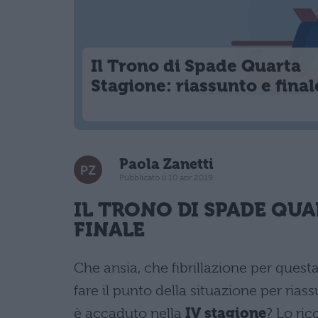
Il Trono di Spade Quarta
Stagione: riassunto e final
Paola Zanetti
Pubblicato il 10 apr 2019
IL TRONO DI SPADE
QUAR
FINALE
Che ansia, che fibrillazione per quest
fare il punto della situazione per ri
è accaduto nella
IV stagione
? Lo ric