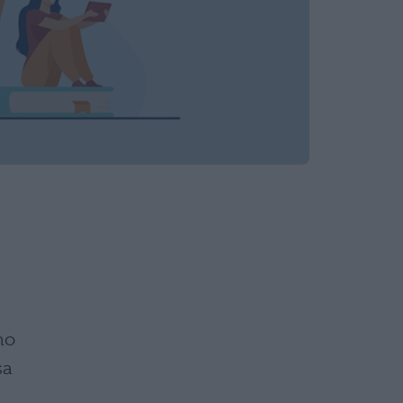
mo
sa