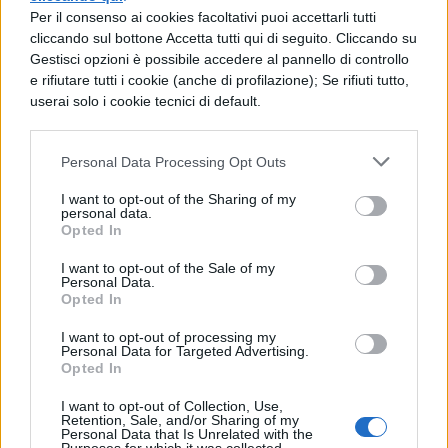
Per il consenso ai cookies facoltativi puoi accettarli tutti
cliccando sul bottone Accetta tutti qui di seguito. Cliccando su
Gestisci opzioni è possibile accedere al pannello di controllo
NEWS SCUOLA E UNIVERSITÀ
e rifiutare tutti i cookie (anche di profilazione); Se rifiuti tutto,
Erasmus+ 2028-2034, verso 40
userai solo i cookie tecnici di default.
miliardi di euro: debutta il
contributo per l'alloggio
Personal Data Processing Opt Outs
I want to opt-out of the Sharing of my
personal data.
NEWS SCUOLA E UNIVERSITÀ
Opted In
QS World University Rankings
2027, università italiane in
I want to opt-out of the Sale of my
Personal Data.
ascesa: come leggere i dati e
Opted In
scegliere l'ateneo
I want to opt-out of processing my
Personal Data for Targeted Advertising.
Opted In
NEWS SCUOLA E UNIVERSITÀ
I want to opt-out of Collection, Use,
Prove di medicina in inglese il
Retention, Sale, and/or Sharing of my
Personal Data that Is Unrelated with the
30 settembre 2026: data