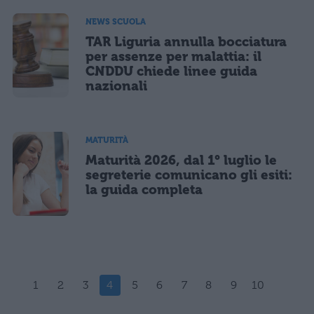
NEWS SCUOLA
TAR Liguria annulla bocciatura
per assenze per malattia: il
CNDDU chiede linee guida
nazionali
MATURITÀ
Maturità 2026, dal 1° luglio le
segreterie comunicano gli esiti:
la guida completa
1
2
3
4
5
6
7
8
9
10