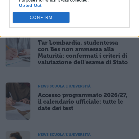
Purposes for which it was collected.
ufficiale per odontoiatria e
Opted Out
veterinaria
CONFIRM
MATURITÀ
Tar Lombardia, studentessa
con Bes non ammessa alla
Maturità: confermati i criteri di
valutazione dell'esame di Stato
NEWS SCUOLA E UNIVERSITÀ
Accesso programmato 2026/27,
il calendario ufficiale: tutte le
date dei test
NEWS SCUOLA E UNIVERSITÀ