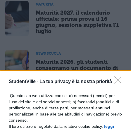
MATURITÀ
Maturità 2027, il calendario
ufficiale: prima prova il 16
giugno, sessione suppletiva l'1
luglio
NEWS SCUOLA
Maturità 2026, gli studenti
consegnano un documento di
protesta: critiche a valutazione,
PCTO e stress d'esame
StudentVille -
La tua privacy è la nostra priorità
Questo sito web utilizza cookie: a) necessari (tecnici) per
l'uso del sito e dei servizi annessi; b) facoltativi (analitici e di
NEWS SCUOLA
profilazione, anche di terze parti, per mostrarti annunci
TFA sostegno 2026, attesa per il
personalizzati in base alle tue abitudini di navigazione) previo
decreto del Mur: requisiti e iter
consenso.
dei bandi
Il loro utilizzo è regolato dalla relativa cookie policy,
leggi