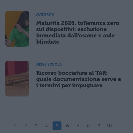
MATURITÀ
Maturità 2026, tolleranza zero
sui dispositivi: esclusione
immediata dall'esame e aule
blindate
NEWS SCUOLA
Ricorso bocciatura al TAR:
quale documentazione serve e
i termini per impugnare
1
2
3
4
5
6
7
8
9
10