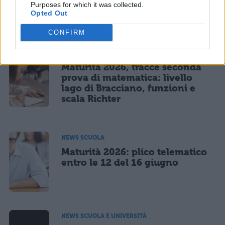
classico: traccia su musica e
Purposes for which it was collected.
Opted Out
formazione dell'oratore
CONFIRM
NEWS SCUOLA
Maturità 2026, tracce seconda
prova di matematica: livello
lago di Bracciano, funzioni e
scala Richter
NEWS SCUOLA
Maturità 2026: plico telematico
entro le 12 del 16 giugno
NEWS SCUOLA E UNIVERSITÀ