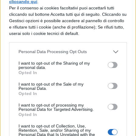
cliccando qui
.
Per il consenso ai cookies facoltativi puoi accettarli tutti
cliccando sul bottone Accetta tutti qui di seguito. Cliccando su
NEWS SCUOLA
Gestisci opzioni è possibile accedere al pannello di controllo
Calendario scolastico 2026/27,
e rifiutare tutti i cookie (anche di profilazione); Se rifiuti tutto,
le date di inizio lezioni regione
userai solo i cookie tecnici di default.
per regione
Personal Data Processing Opt Outs
I want to opt-out of the Sharing of my
NEWS SCUOLA
personal data.
Opted In
Intelligenza artificiale nei
curricoli, Italia tra i primi in
I want to opt-out of the Sale of my
Europa: Valditara stanzia 100
Personal Data.
milioni per i docenti
Opted In
I want to opt-out of processing my
Personal Data for Targeted Advertising.
Opted In
NEWS SCUOLA
Maturità 2026, Quintiliano
I want to opt-out of Collection, Use,
Retention, Sale, and/or Sharing of my
torna alla seconda prova del
Personal Data that Is Unrelated with the