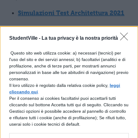
Simulazioni Test Architettura 2021
Simulazione Test Architettura: i
quesiti di disegno e
StudentVille -
La tua privacy è la nostra priorità
rappresentazione
Questo sito web utilizza cookie: a) necessari (tecnici) per
l'uso del sito e dei servizi annessi; b) facoltativi (analitici e di
SIMULAZIONI TEST SCIENZE DELLA
profilazione, anche di terze parti, per mostrarti annunci
FORMAZIONE PRIMARIA
personalizzati in base alle tue abitudini di navigazione) previo
consenso.
Il loro utilizzo è regolato dalla relativa cookie policy,
leggi
Le domande del test di
Scienze della
cliccando qui
.
Formazione Primaria
sono 80 e bisognerà
Per il consenso ai cookies facoltativi puoi accettarli tutti
cliccando sul bottone Accetta tutti qui di seguito. Cliccando su
svolgerle tutte in un tempo massimo di 150
Gestisci opzioni è possibile accedere al pannello di controllo
minuti. Per questo motivo quello che
e rifiutare tutti i cookie (anche di profilazione); Se rifiuti tutto,
userai solo i cookie tecnici di default.
bisogna fare principalmente è esercitarsi e
cercare di diventare veloci e precisi.