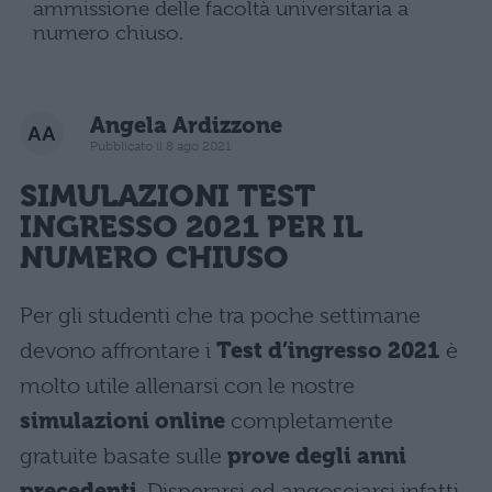
ammissione delle facoltà universitaria a
numero chiuso.
Angela Ardizzone
Pubblicato il 8 ago 2021
SIMULAZIONI
TEST
INGRESSO 2021
PER IL
NUMERO CHIUSO
Per gli studenti che tra poche settimane
devono affrontare i
Test d’ingresso 2021
è
molto utile allenarsi con le nostre
simulazioni online
completamente
gratuite basate sulle
prove degli anni
precedenti
. Disperarsi ed angosciarsi infatti