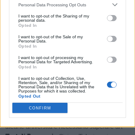
Personal Data Processing Opt Outs
L’unico modo è dunque quello di cliccare
I want to opt-out of the Sharing of my
qui e utilizzare le simulazioni che ti
personal data.
Opted In
forniamo!
I want to opt-out of the Sale of my
Personal Data.
Simulazioni Scienze della
Opted In
Formazione Primaria 2021
I want to opt-out of processing my
Personal Data for Targeted Advertising.
Simulazione test Scienze della
Opted In
Formazione Primaria: consigli per lo
I want to opt-out of Collection, Use,
Retention, Sale, and/or Sharing of my
studio
Personal Data that Is Unrelated with the
Purposes for which it was collected.
Opted Out
SIMULAZIONI TEST ECONOMIA
CONFIRM
Per accedere alla facoltà di Economia in
alcune università è necessario superare un