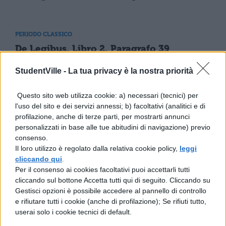
PERIODO CLASSICO
De Legibus, Libro 2, Paragrafo 39
StudentVille -
La tua privacy è la nostra priorità
PERIODO CLASSICO
Questo sito web utilizza cookie: a) necessari (tecnici) per
De Legibus, Libro 2, Paragrafo 55
l'uso del sito e dei servizi annessi; b) facoltativi (analitici e di
profilazione, anche di terze parti, per mostrarti annunci
personalizzati in base alle tue abitudini di navigazione) previo
consenso.
PERIODO CLASSICO
Il loro utilizzo è regolato dalla relativa cookie policy,
leggi
De Legibus, Libro 3, Paragrafo 1
cliccando qui
.
Per il consenso ai cookies facoltativi puoi accettarli tutti
cliccando sul bottone Accetta tutti qui di seguito. Cliccando su
Gestisci opzioni è possibile accedere al pannello di controllo
PERIODO CLASSICO
e rifiutare tutti i cookie (anche di profilazione); Se rifiuti tutto,
De Legibus, Libro 3, Paragrafo 17
userai solo i cookie tecnici di default.