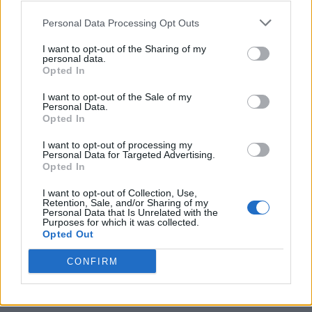
Personal Data Processing Opt Outs
PERIODO CLASSICO
De Legibus, Libro 3, Paragrafo 33
I want to opt-out of the Sharing of my
personal data.
Opted In
I want to opt-out of the Sale of my
PERIODO CLASSICO
Personal Data.
Opted In
De Legibus, Libro 3, Paragrafo 49
I want to opt-out of processing my
Personal Data for Targeted Advertising.
Opted In
PERIODO CLASSICO
I want to opt-out of Collection, Use,
De Legibus, Libro 1,Paragrafo 4
Retention, Sale, and/or Sharing of my
Personal Data that Is Unrelated with the
Purposes for which it was collected.
Opted Out
PERIODO CLASSICO
CONFIRM
De Legibus, Libro 1, Paragrafo 21