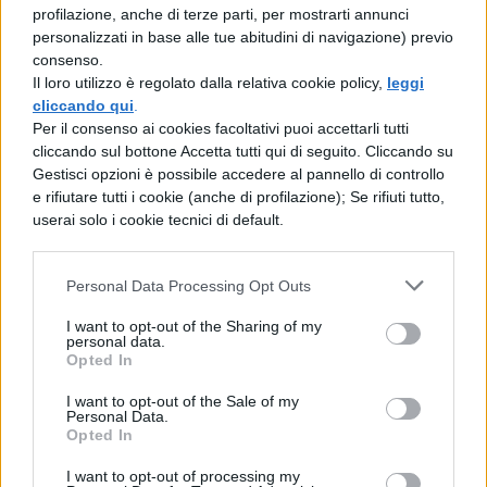
profilazione, anche di terze parti, per mostrarti annunci
personalizzati in base alle tue abitudini di navigazione) previo
consenso.
RIASSUNTI IN INGLESE SVOLTI
Il loro utilizzo è regolato dalla relativa cookie policy,
leggi
CON LA L
cliccando qui
.
Per il consenso ai cookies facoltativi puoi accettarli tutti
cliccando sul bottone Accetta tutti qui di seguito. Cliccando su
Gestisci opzioni è possibile accedere al pannello di controllo
e rifiutare tutti i cookie (anche di profilazione); Se rifiuti tutto,
RIASSUNTI IN INGLESE SVOLTI
userai solo i cookie tecnici di default.
CON LA M
Personal Data Processing Opt Outs
Riassunto in inglese 1984
di Orwell
I want to opt-out of the Sharing of my
personal data.
Macbeth: riassunto in inglese
Opted In
dell’opera di Shakespeare
I want to opt-out of the Sale of my
Personal Data.
Riassunto in inglese Mrs Dalloway
di
Opted In
Virginia Woolf
I want to opt-out of processing my