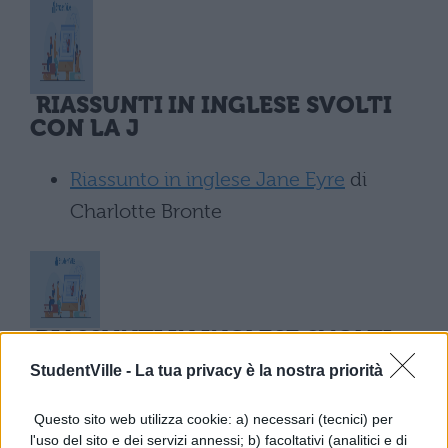
RIASSUNTI IN INGLESE SVOLTI
CON LA J
Riassunto in inglese Jane Eyre
di
Charlotte Bronte
RIASSUNTI IN INGLESE SVOLTI
CON LA K
StudentVille -
La tua privacy è la nostra priorità
Questo sito web utilizza cookie: a) necessari (tecnici) per
l'uso del sito e dei servizi annessi; b) facoltativi (analitici e di