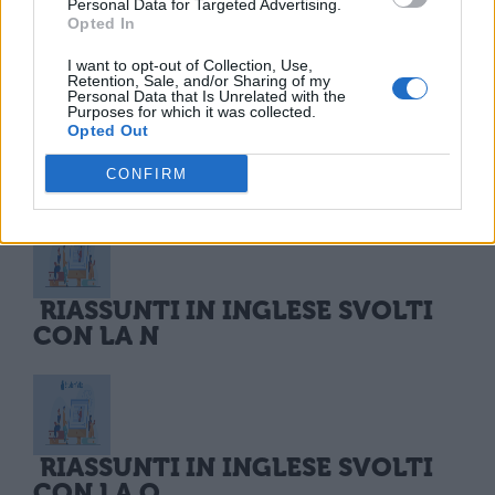
Personal Data for Targeted Advertising.
Opted In
Riassunto in inglese The Merchant of
I want to opt-out of Collection, Use,
Venice
di William Shakespeare
Retention, Sale, and/or Sharing of my
Personal Data that Is Unrelated with the
Purposes for which it was collected.
Riassunto in inglese La Morte a Venezia
Opted Out
di Thomas Mann
CONFIRM
RIASSUNTI IN INGLESE SVOLTI
CON LA N
RIASSUNTI IN INGLESE SVOLTI
CON LA O