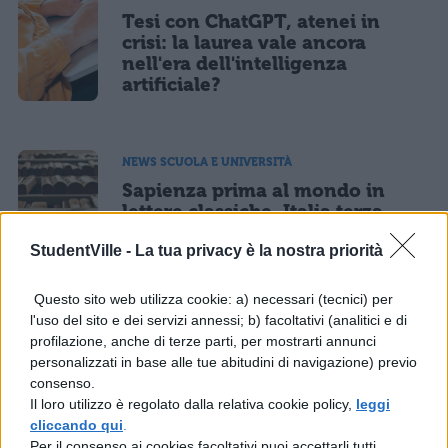
Tesi con ChatGPT, atenei in
crisi: la laurea vale ancora
nell'era dell'intelligenza
artificiale?
NEWS SCUOLA E UNIVERSITÀ
Sapienza prima al mondo in
lettere classiche, Italia terza
nell'UE nella nuova classifica
StudentVille -
La tua privacy è la nostra priorità
QS 2026
Questo sito web utilizza cookie: a) necessari (tecnici) per
l'uso del sito e dei servizi annessi; b) facoltativi (analitici e di
NEWS SCUOLA E UNIVERSITÀ
profilazione, anche di terze parti, per mostrarti annunci
Miopia negli studenti
personalizzati in base alle tue abitudini di navigazione) previo
universitari: Campus Visivo
consenso.
porta visite e occhiali gratis
Il loro utilizzo è regolato dalla relativa cookie policy,
leggi
negli atenei
cliccando qui
.
Per il consenso ai cookies facoltativi puoi accettarli tutti