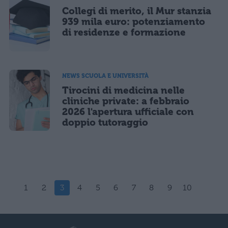
Collegi di merito, il Mur stanzia
939 mila euro: potenziamento
di residenze e formazione
NEWS SCUOLA E UNIVERSITÀ
Tirocini di medicina nelle
cliniche private: a febbraio
2026 l'apertura ufficiale con
doppio tutoraggio
1
2
3
4
5
6
7
8
9
10