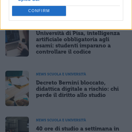
CONFIRM
NEWS SCUOLA E UNIVERSITÀ
Università di Pisa, intelligenza
artificiale obbligatoria agli
esami: studenti imparano a
controllare il codice
NEWS SCUOLA E UNIVERSITÀ
Decreto Bernini bloccato,
didattica digitale a rischio: chi
perde il diritto allo studio
NEWS SCUOLA E UNIVERSITÀ
40 ore di studio a settimana in