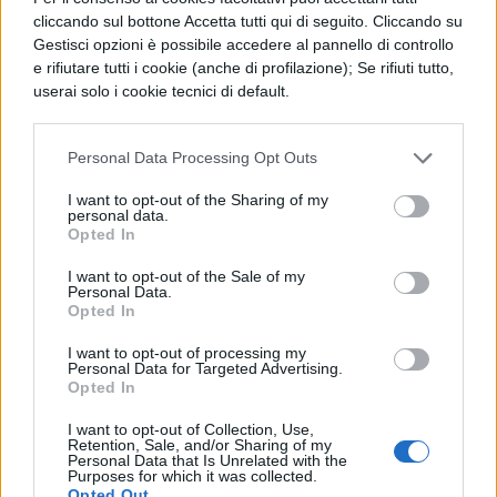
cliccando sul bottone Accetta tutti qui di seguito. Cliccando su
Gestisci opzioni è possibile accedere al pannello di controllo
NEWS SCUOLA E UNIVERSITÀ
e rifiutare tutti i cookie (anche di profilazione); Se rifiuti tutto,
Università di Foggia,
userai solo i cookie tecnici di default.
piattaforma AI per il semestre
filtro di Medicina
Personal Data Processing Opt Outs
I want to opt-out of the Sharing of my
personal data.
NEWS SCUOLA E UNIVERSITÀ
Opted In
Divario salariale di genere,
I want to opt-out of the Sale of my
tutto nasce nelle aule
Personal Data.
universitarie: lo studio della
Opted In
Banca d'Italia
I want to opt-out of processing my
Personal Data for Targeted Advertising.
Opted In
NEWS SCUOLA E UNIVERSITÀ
I want to opt-out of Collection, Use,
Retention, Sale, and/or Sharing of my
Concorsi universitari, il Tar di
Personal Data that Is Unrelated with the
Roma limita i ricorsi sulle prove
Purposes for which it was collected.
scritte
Opted Out